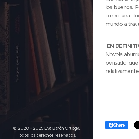
los buenos. P
como una doc
mundo a travé
EN DEFINITIV
Novela aburri
pensado que 
relativamente 
Share
© 2020 - 2025 Eva Barón Ortega.
Todos los derechos reservados.