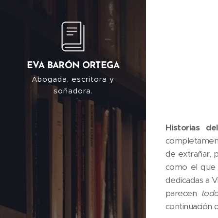
EVA BARÓN ORTEGA
Abogada, escritora y
soñadora.
Historias de
completament
de extrañar, 
como el que n
dedicadas a Vi
parecen
tod
continuación 