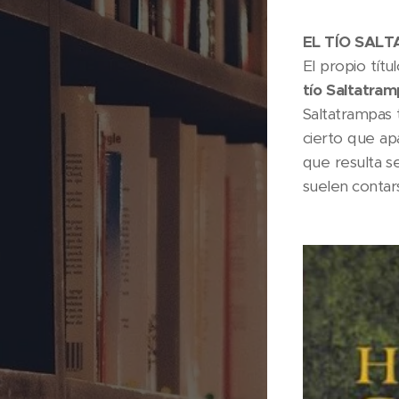
EL TÍO SAL
El propio tít
tío Saltatra
Saltatrampas 
cierto que ap
que resulta se
suelen contar