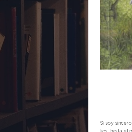
Si soy sincer
líos, hasta e