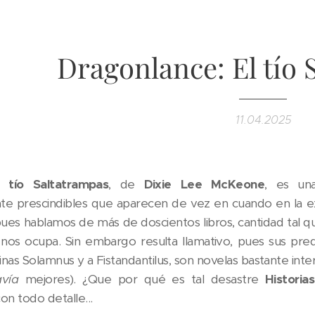
Dragonlance: El tío 
11.04.2025
l tío Saltatrampas
, de
Dixie Lee McKeone
, es un
e prescindibles que aparecen de vez en cuando en la ex
pues hablamos de más de doscientos libros, cantidad tal 
os ocupa. Sin embargo resulta llamativo, pues sus pred
nas Solamnus y a Fistandantilus, son novelas bastante inte
avía
mejores). ¿Que por qué es tal desastre
Historia
con todo detalle...