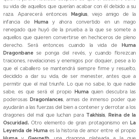
su vida de aquellos que querían acabar con él debido a su
Magius
raza. Aparecerá entonces
, viejo amigo de la
Huma
infancia de
y ahora convertido en un mago
renegado que huyó de la prueba a la que se somete a
aquellos que quieren convertirse en hechiceros de pleno
Huma
derecho. Será entonces cuando la vida de
Dragonbane
se ponga del revés, y cuando florezcan
traiciones, revelaciones y enemigos por doquier, pese a lo
que el caballero se mantendrá siempre firme y resuelto,
decidido a dar su vida, de ser menester, antes que a
permitir que el mal triunfe. Lo que no sabe, lo que nadie
Huma
sabe, es que será el propio
quien descubra las
Dragonlances
poderosas
, armas de inmenso poder que
ayudarán a las fuerzas del bien a contener y derrotar a los
Takhisis
Reina de la
dragones del mal que luchan para
,
Oscuridad.
La
Otro elemento de gran protagonismo en
Leyenda de Huma
es la historia de amor entre el propio
Huma
Gwyneth
y
, una dragona plateada a la que