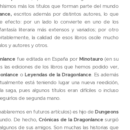
simos más los títulos que forman parte del mundo
lance,
escritos además por distintos autores, lo que
e efecto: por un lado lo convierte en uno de los
antasía literaria más extensos y variados; por otro
itablemente, la calidad de esos libros oscile mucho
ulos y autores y otros.
nlance
fue editada en España por
Minotauro
(en su
s las ediciones de los libros que hemos podido ver,
gonlance
o
Leyendas de la Dragonlance
. Es además
ctualmente está teniendo lugar una nueva reedición,
a saga, pues algunos títulos eran difíciles o incluso
seguirlos de segunda mano.
hablaremos en futuros artículos) es hijo de
Dungeons
mundo. De hecho,
Crónicas de la Dragonlance
surgió
lgunos de sus amigos. Son muchas las historias que