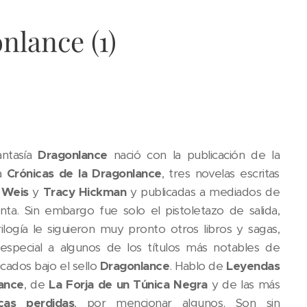
nlance (1)
antasía
Dragonlance
nació con la publicación de la
da
Crónicas de la Dragonlance
, tres novelas escritas
 Weis
y
Tracy Hickman
y publicadas a mediados de
nta. Sin embargo fue solo el pistoletazo de salida,
ilogía le siguieron muy pronto otros libros y sagas,
special a algunos de los títulos más notables de
icados bajo el sello
Dragonlance
. Hablo de
Leyendas
lance
, de
La Forja de un Túnica Negra
y de las más
cas perdidas
, por mencionar algunos. Son sin