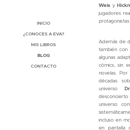
Weis
y
Hick
jugadores rea
protagonistas
INICIO
¿CONOCES A EVA?
Además de d
MIS LIBROS
también con d
BLOG
algunas adapta
cómics, sin 
CONTACTO
novelas. Por
décadas sob
universo
Dr
desconcierto d
universo c
sistemáticam
incluso en m
en pantalla 