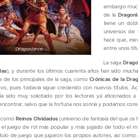
embargo muchí
de la
Dragon
tiene un dobl
universos de f
hace que, inev
entre unos tít
Dragonlance
La saga
Drago
Mas
), y durante los últimos cuarenta años han sido mucha
 de los principales de la saga, como
Crónicas de la Dra
ivo, pues todavía sigue creciendo con nuevos títulos. A
a sido muy solicitado por los lectores ya aficionados a l
encontrar, salvo que la fortuna nos sonría y podamos con
, como
Reinos Olvidados
(universo de fantasía del que os 
, el juego de rol más popular y más jugado de todo el 
o de juego que jugaron los propios autores, así como a