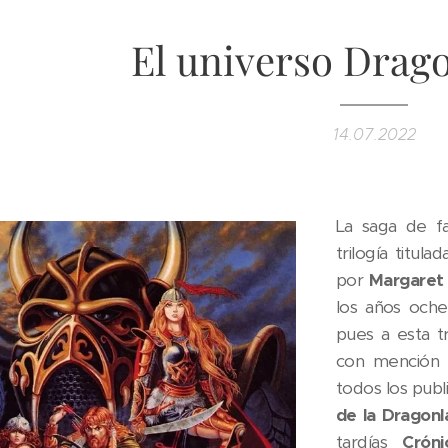
El universo Drago
14.07.2022
La saga de f
trilogía titula
por
Margaret
los años oche
pues a esta tr
con mención e
todos los publ
de la Dragon
tardías
Cróni