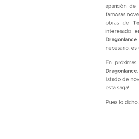
aparición de 
famosas novel
obras de
To
interesado e
Dragonlanc
necesario, es
En próximas 
Dragonlance
listado de n
esta saga!
Pues lo dicho