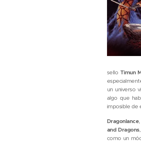
sello
Timun 
especialmente
un universo v
algo que habí
imposible de 
Dragonlance
and Dragons
como un módul