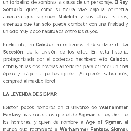
El Rey
un torbellino de sombras, a causa de un personaje,
Sombrío
, quien, como su tierra, vive bajo la perpetua
Malekith
amenaza que suponen
y sus elfos oscuros,
amenaza que tan solo puede combatir con una frialdad y
un odio muy poco habituales entre los suyos.
Caledor
La
Finalmente, en
encontramos el desenlace de
Secesión
; de la división de los elfos. En esta historia,
Caledor
protagonizada por el poderoso hechicero elfo
,
confluyen las dos novelas anteriores para ofrecer un final
épico y trágico a partes iguales. ¡Si queréis saber más,
comprad el maldito libro!
LA LEYENDA DE SIGMAR
Warhammer
Existen pocos nombres en el universo de
Fantasy
Sigmar,
más conocidos que el de
el rey dios de
Age of Sigmar
los hombres, y quien da nombre a
, el
Warhammer Fantasy. Sigmar
mundo que reemplazó a
,