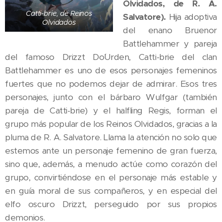
Olvidados, de R. A.
Catti-brie, de Reinos
Salvatore).
Hija adoptiva
Olvidados
del enano Bruenor
Battlehammer y pareja
del famoso Drizzt Do´Urden, Catti-brie del clan
Battlehammer es uno de esos personajes femeninos
fuertes que no podemos dejar de admirar. Esos tres
personajes, junto con el bárbaro Wulfgar (también
pareja de Catti-brie) y el halfling Regis, forman el
grupo más popular de los Reinos Olvidados, gracias a la
pluma de R. A. Salvatore. Llama la atención no solo que
estemos ante un personaje femenino de gran fuerza,
sino que, además, a menudo actúe como corazón del
grupo, convirtiéndose en el personaje más estable y
en guía moral de sus compañeros, y en especial del
elfo oscuro Drizzt, perseguido por sus propios
demonios.