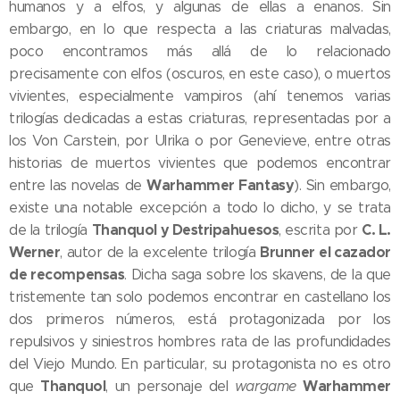
humanos y a elfos, y algunas de ellas a enanos. Sin
embargo, en lo que respecta a las criaturas malvadas,
poco encontramos más allá de lo relacionado
precisamente con elfos (oscuros, en este caso), o muertos
vivientes, especialmente vampiros (ahí tenemos varias
trilogías dedicadas a estas criaturas, representadas por a
los Von Carstein, por Ulrika o por Genevieve, entre otras
historias de muertos vivientes que podemos encontrar
Warhammer Fantasy
entre las novelas de
). Sin embargo,
existe una notable excepción a todo lo dicho, y se trata
Thanquol y Destripahuesos
C. L.
de la trilogía
, escrita por
Werner
Brunner el cazador
, autor de la excelente trilogía
de recompensas
. Dicha saga sobre los skavens, de la que
tristemente tan solo podemos encontrar en castellano los
dos primeros números, está protagonizada por los
repulsivos y siniestros hombres rata de las profundidades
del Viejo Mundo. En particular, su protagonista no es otro
Thanquol
Warhammer
que
, un personaje del
wargame