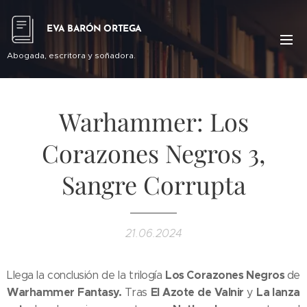
EVA BARÓN ORTEGA
Abogada, escritora y soñadora.
Warhammer: Los
Corazones Negros 3,
Sangre Corrupta
21.06.2024
Los Corazones Negros
Llega la conclusión de la trilogía
de
Warhammer Fantasy.
El Azote de Valnir
La lanza
Tras
y