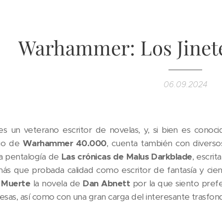
Warhammer: Los Jinete
06.09.2024
s un veterano escritor de novelas, y, si bien es conoc
rio de
Warhammer 40.000
, cuenta también con diverso
a pentalogía de
Las crónicas de Malus Darkblade
, escrit
más que probada calidad como escritor de fantasía y cie
a Muerte
la novela de
Dan Abnett
por la que siento pref
resas, así como con una gran carga del interesante trasfo