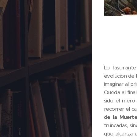
Lo fascinant
evolución de 
imaginar al pr
Queda al final
sido el mero 
recorrer el c
de la Muert
truncadas, si
que alcanza u