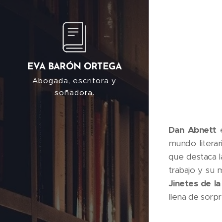
EVA BARÓN ORTEGA
Abogada, escritora y
soñadora.
Dan Abnett
e
mundo litera
que destaca l
trabajo y su 
Jinetes de l
llena de sorp